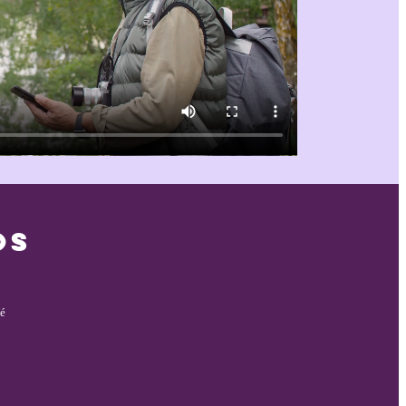
OS
té