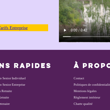
arifs Entreprise
ENS RAPIDES
À PROP
ro Senior
Individuel
Contact
o Senior Entreprise
Politiques de confidentiali
 Retraite
Mentions
légales
etraite
Règlement intérieur
rtenaire
Charte qualité