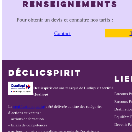
RENSEIGNEMENTS
Pour obtenir un devis et connaitre nos tarifs :
Contact
T
DÉCLICSPIRIT
LI
Declicspirit est une marque de Ludispirit certifié
Parcours P
Qualiopi
Parcours Pr
La
certification qualité
a été délivrée au titre des catégories
Destination
d’actions suivantes :
Equilibre R
– actions de formation
Devenir Pa
– bilans de compétences
– actions permettant de valider les acquis de l’expérience.