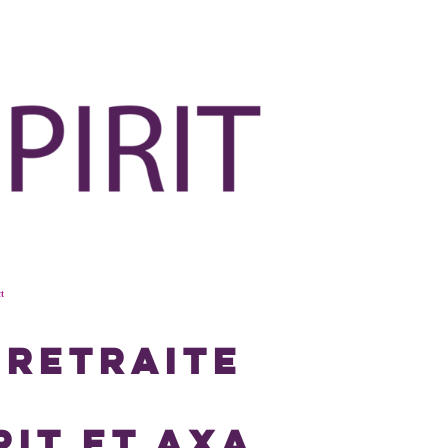
t
 RETRAITE
RIT ET AXA