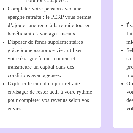
solutions adaptées :
Compléter votre pension avec une
épargne retraite : le PERP vous permet
d’ajouter une rente à la retraite tout en
Éva
bénéficiant d’avantages fiscaux.
fut
Disposer de fonds supplémentaires
mie
grâce à une assurance vie : utiliser
Sé
votre épargne à tout moment et
su
transmettre un capital dans des
pro
conditions avantageuses.
mo
Explorer le cumul emploi-retraite :
Op
envisager de rester actif à votre rythme
vo
pour compléter vos revenus selon vos
des
envies.
vot