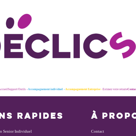
ccueil
Support/Outils
Accompagnement individuel
Accompagnement Entreprise
Estimez votre retraite
Contac
ENS RAPIDES
À PROP
ro Senior
Individuel
Contact