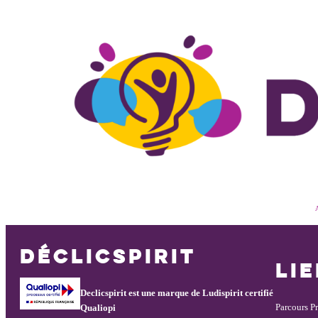
Aller
au
contenu
A
DÉCLICSPIRIT
LI
Declicspirit est une marque de Ludispirit certifié
Parcours P
Qualiopi